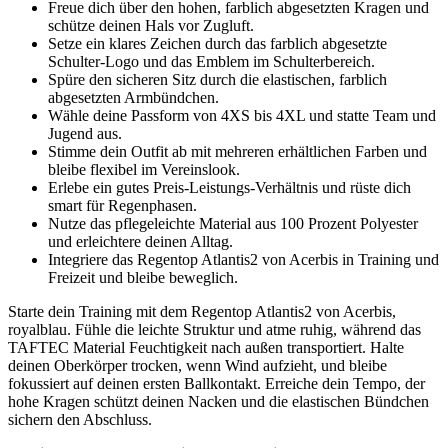
11 Größen
39,95 €
inkl. 19% MwSt.