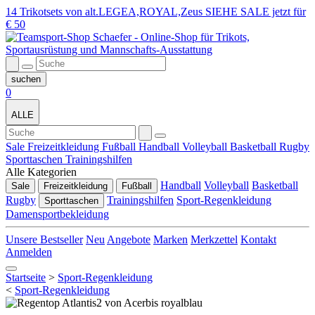
14 Trikotsets von alt.LEGEA,ROYAL,Zeus SIEHE SALE jetzt für
€ 50
0
ALLE
Sale
Freizeitkleidung
Fußball
Handball
Volleyball
Basketball
Rugby
Sporttaschen
Trainingshilfen
Alle Kategorien
Handball
Volleyball
Basketball
Sale
Freizeitkleidung
Fußball
Rugby
Trainingshilfen
Sport-Regenkleidung
Sporttaschen
Damensportbekleidung
Unsere Bestseller
Neu
Angebote
Marken
Merkzettel
Kontakt
Anmelden
Startseite
>
Sport-Regenkleidung
<
Sport-Regenkleidung