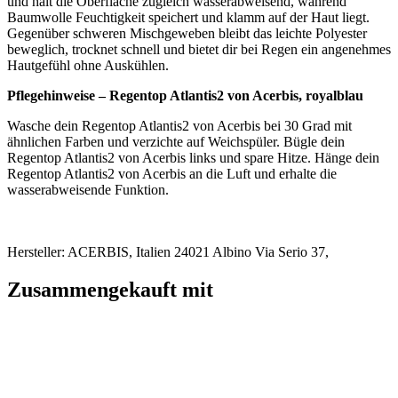
Regentop Atlantis2 von "Acerbis" schwarz
11 Größen
14,95 €
inkl. 19% MwSt.
Allgemeine Hinweise zur Bestellung
Die
Versandkosten
innerhalb Deutschlands betragen 6,95 €
bis zu einem Bestellwert von 99,- €.
Bestellungen ab 99,- €
werden innerhalb Deutschlands versandkostenfrei
geliefert.
Weitere Informationen zu den Lieferbedingungen >
Mehr Informationen
Rückruf anfordern
Teamsport-Artikel, Mannschaftsausrüstung & Trikots zu fairen
Preisen
Persönliche Beratung unter Tel. 06122 - 5356510
Versandkostenfrei ab 99,- € Bestellwert innerhalb Deutschlands