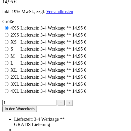
Farben waschen
Verfügbarkeit: Modelllaufzeit bis 2023
Unterschied von Polyester mit TAFTEC zu anderen
Materialien
Polyester mit TAFTEC transportiert Feuchtigkeit zügig nach außen
und hält die Oberfläche zugleich wasserabweisend, während
Baumwolle Feuchtigkeit speichert und klamm auf der Haut liegt.
Gegenüber schweren Mischgeweben bleibt das leichte Polyester
beweglich, trocknet schnell und bietet dir bei Regen ein angenehmes
Hautgefühl ohne Auskühlen.
Pflegehinweise – Regentop Atlantis2 von Acerbis, royalblau
Wasche dein Regentop Atlantis2 von Acerbis bei 30 Grad mit
ähnlichen Farben und verzichte auf Weichspüler. Bügle dein
Regentop Atlantis2 von Acerbis links und spare Hitze. Hänge dein
Regentop Atlantis2 von Acerbis an die Luft und erhalte die
wasserabweisende Funktion.
Hersteller: ACERBIS, Italien 24021 Albino Via Serio 37,