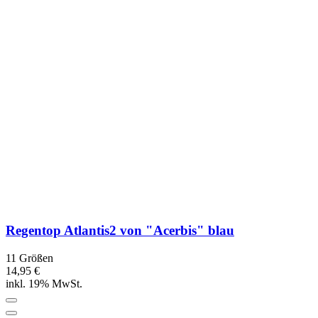
Datenschutz
AGB
Widerrufsbelehrung
Widerrufsformular
Vertrag widerrufen
** Gilt für Lieferungen nach Deutschland. Lieferzeiten für andere
Länder und Informationen zur Berechnung des Liefertermins finden
Sie
hier
.