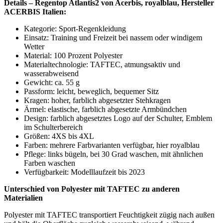
Regentop Atlantis2 von "Acerbis" blau
11 Größen
14,95 €
inkl. 19% MwSt.