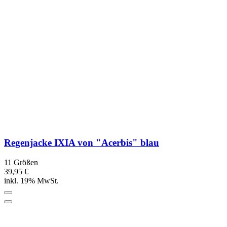
Schnelle Lieferung
Unser Service
Kontakt
Lieferbedingungen
Kundenlogin
Über uns
Unsere Bestseller
Marken
Neu
Angebote
Unsere Zahlarten
Unsere Versandpartner
Impressum