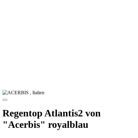
royalblau. Fühle die leichte Struktur und atme ruhig, während das
TAFTEC Material Feuchtigkeit nach außen transportiert. Halte
deinen Oberkörper trocken, wenn Wind aufzieht, und bleibe
fokussiert auf deinen ersten Ballkontakt. Erreiche dein Tempo, der
hohe Kragen schützt deinen Nacken und die elastischen Bündchen
sichern den Abschluss.
Details – Regentop Atlantis2 von Acerbis, royalblau, Hersteller
ACERBIS Italien:
Kategorie: Sport-Regenkleidung
Einsatz: Training und Freizeit bei nassem oder windigem
Wetter
Material: 100 Prozent Polyester
Materialtechnologie: TAFTEC, atmungsaktiv und
wasserabweisend
Gewicht: ca. 55 g
Passform: leicht, beweglich, bequemer Sitz
Kragen: hoher, farblich abgesetzter Stehkragen
Ärmel: elastische, farblich abgesetzte Armbündchen
Design: farblich abgesetztes Logo auf der Schulter, Emblem
im Schulterbereich
Größen: 4XS bis 4XL
Farben: mehrere Farbvarianten verfügbar, hier royalblau
Pflege: links bügeln, bei 30 Grad waschen, mit ähnlichen