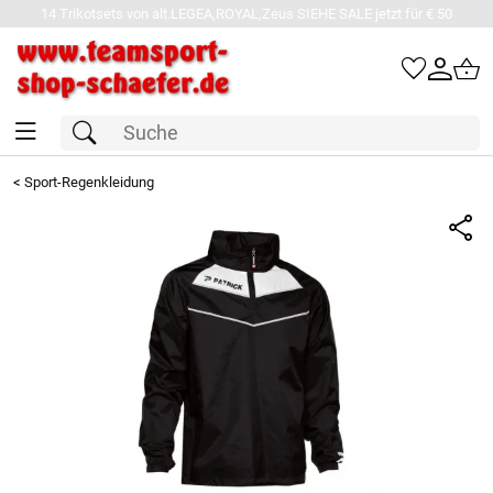
14 Trikotsets von alt.LEGEA,ROYAL,Zeus SIEHE SALE jetzt für € 50
<
Sport-Regenkleidung