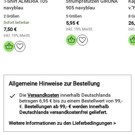
T-Shirt ALMERIA 105
Strumpfstutzen GIRONA
Ka
silber
navyblau
905 navyblau
Starte dein Spiel mit einem Schiedsrichterschuh der
2 Größen
5 Größen
8 G
Spitzenklasse und gewinne Stabilität bei jeder
Sofort lieferbar
5,95 €
26
Entscheidung auf dem Platz.
7,50 €
inkl. 19% MwSt.
ink
inkl. 19% MwSt.
Genieße den sehr angenehmen Tragekomfort durch die
weiche, gefühlvolle Passform.
Vertraue auf die wasserdichte Konstruktion und halte den
Fuß bei Regen trocken.
Atme durch die Innenverkleidung mit der wasserdichten
und atmungsaktiven Event Membrane entspannt durch.
Nutze die Außensohle aus Phylon und
Allgemeine Hinweise zur Bestellung
Thermoplastischem Polyurethan für griffigen Vortrieb
und kontrolliertes Abbremsen.
Die
Versandkosten
innerhalb Deutschlands
betragen 6,95 € bis zu einem Bestellwert von 99,-
Setze auf die vorgeformte Einlegesohle mit Ethylen-
€.
Bestellungen ab 99,- € werden innerhalb
Vinylacetat Stoßdämpfer-Gelzone und den
Deutschlands versandkostenfrei geliefert.
Thermoplastischen Polyurethan Fuß-Stützrahmen für
gelenkschonende Dämpfung.
Weitere Informationen zu den Lieferbedingungen >
Profitiere von multidirektionalen festen Bodenstollen für