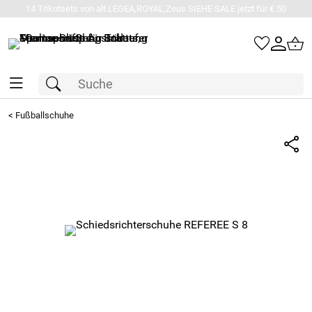
14 Trikotsets von alt.LEGEA,ROYAL,Zeus SIEHE SALE jetzt für € 50
<
Fußballschuhe