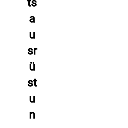
geeigneten, farbneutralen Schuhcreme und halte das
Obermaterial geschmeidig. Lagere die Schiedsrichterschuhe
REFEREE S 8 im beiliegenden Schuhbeutel trocken und gut
belüftet.
Hersteller: Patrick Teamsport, Belgien 9700 Oudenaarde
Lindestraat 58,