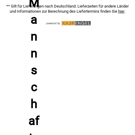
** Gilt für Lieferungen nach Deutschland. Lieferzeiten für andere Länder
Marke: Patrick Teamsport Belgien
und Informationen zur Berechnung des Liefertermins finden Sie
hier
.
Unterschied von Leder-Bicolor-Nylon zu anderen Materialien
Leder in Kombination mit Bicolor-Nylon bietet eine
angenehme Mischung aus natürlicher Geschmeidigkeit und
robuster Abriebfestigkeit. Im Vergleich zu einfachem
Kunstleder bleibt der Sitz länger formstabil und fühlt sich
auf dem Spann angenehmer an, während Nylon-Fasern das
Gewicht reduzieren und die Trocknungszeit verkürzen.
Gegenüber reinem Mesh schützt das Obermaterial besser
vor Nässe und hält den Fuß verlässlich stabil.
Pflegehinweise - Schiedsrichterschuhe REFEREE S 8 von
Patrick Teamsport Belgien, schwarz-silber
Reinige die Schiedsrichterschuhe REFEREE S 8 nach dem
Spiel mit einer weichen Bürste und einem feuchten Tuch.
Entferne Einlegesohle und lasse Schuh und Sohle bei
Zimmertemperatur an der Luft trocknen. Vermeide Heizung,
Föhn und direkte Sonne. Pflege das Leder mit einer