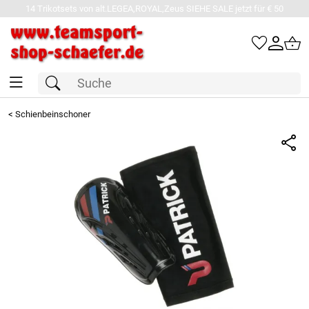
14 Trikotsets von alt.LEGEA,ROYAL,Zeus SIEHE SALE jetzt für € 50
<
Schienbeinschoner