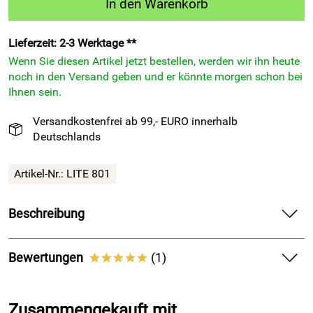
In den Warenkorb
Lieferzeit: 2-3 Werktage **
Wenn Sie diesen Artikel jetzt bestellen, werden wir ihn heute
noch in den Versand geben und er könnte morgen schon bei
Ihnen sein.
Versandkostenfrei ab 99,- EURO innerhalb
Deutschlands
Artikel-Nr.:
LITE 801
Beschreibung
Schienbeinschoner Lite 801 Fußball, schwarz-blau-rot —
liefert starke Kontrolle und sicheren Schutz beim Spiel.
Bewertungen
(1)
*****
Spür direkt die feste Schale auf deinem Schienbein und fühl
5,0
*****
dich sicher in jedem Zweikampf. Genieß das sportliche
Zusammengekauft mit
Design in Schwarz mit dynamischen Streifen in Blau und