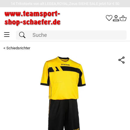
14 Trikotsets von alt.LEGEA,ROYAL,Zeus SIEHE SALE jetzt für € 50
<
Schiedsrichter