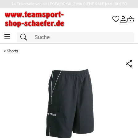
14 Trikotsets von alt.LEGEA,ROYAL,Zeus SIEHE SALE jetzt für € 50
<
Shorts