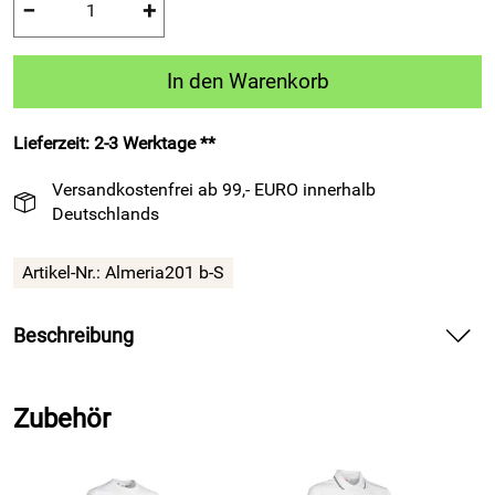
−
+
In den Warenkorb
Lieferzeit: 2-3 Werktage **
Versandkostenfrei ab 99,- EURO innerhalb
Deutschlands
Artikel-Nr.:
Almeria201 b-S
Beschreibung
Shorts ALMERIA 201 blau – geben dir im Training und in der
Freizeit ein starkes, bequemes Gefühl.
Zubehör
Spüre in den Shorts ALMERIA 201 blau die weiche
Mikrofaser auf deiner Haut und bewege dich frei bei jedem
Antritt. Nutze die robuste Ausführung in Bermudalänge für