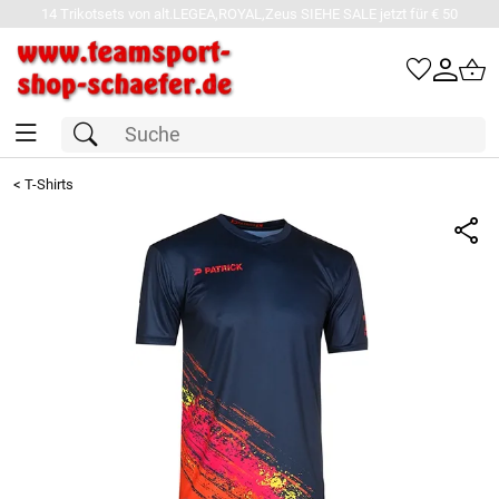
14 Trikotsets von alt.LEGEA,ROYAL,Zeus SIEHE SALE jetzt für € 50
<
T-Shirts