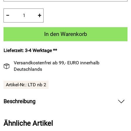
−
+
In den Warenkorb
Lieferzeit: 3-4 Werktage **
Versandkostenfrei ab 99,- EURO innerhalb
Deutschlands
Artikel-Nr.:
LTD nb 2
Beschreibung
Sport-Freizeit-Kurzarm-Trikot – LIMITED – navyblau von
Patrick Teamsport Belgien bietet dynamischen
Ähnliche Artikel
Tragekomfort für Training und Freizeit.