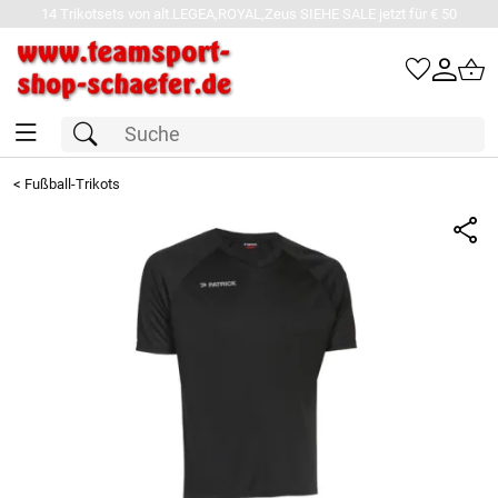
14 Trikotsets von alt.LEGEA,ROYAL,Zeus SIEHE SALE jetzt für € 50
<
Fußball-Trikots