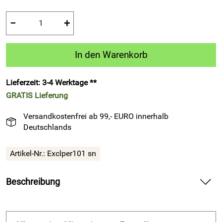
−
+
In den Warenkorb
Lieferzeit: 3-4 Werktage **
GRATIS
Lieferung
Versandkostenfrei ab 99,- EURO innerhalb
Deutschlands
Artikel-Nr.:
Exclper101 sn
Beschreibung
Sport-Kurzarm-Shirt Exclper101, schwarz-neongelb, Patrick
— liefert frische Performance auf dem Platz und im