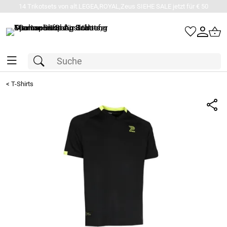
14 Trikotsets von alt.LEGEA,ROYAL,Zeus SIEHE SALE jetzt für € 50
<
T-Shirts