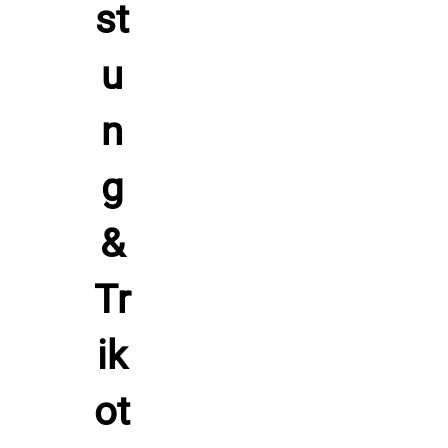
bleibt die leichte Struktur frisch und das neongelbe Design
klar sichtbar.
Hersteller: Patrick Teamsport, Belgien 9700 Oudenaarde
Lindestraat 58,