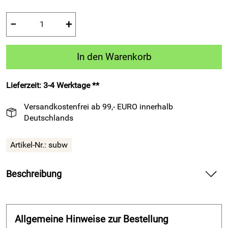
−
+
In den Warenkorb
Lieferzeit: 3-4 Werktage **
Versandkostenfrei ab 99,- EURO innerhalb
Deutschlands
Artikel-Nr.:
subw
Beschreibung
Sport-Kurzarm-Shirt Sublimation, weiß, Patrick Fußball-
Kurzarm-Trikot — liefert frische Luft auf deiner Haut und
sichert dir bewegliche Freiheit im Training und Spiel.
Allgemeine Hinweise zur Bestellung