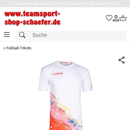
14 Trikotsets von alt.LEGEA,ROYAL,Zeus SIEHE SALE jetzt für € 50
<
Fußball-Trikots