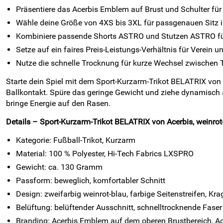
Präsentiere das Acerbis Emblem auf Brust und Schulter für
Wähle deine Größe von 4XS bis 3XL für passgenauen Sitz
Kombiniere passende Shorts ASTRO und Stutzen ASTRO für
Setze auf ein faires Preis-Leistungs-Verhältnis für Verein un
Nutze die schnelle Trocknung für kurze Wechsel zwischen T
Starte dein Spiel mit dem Sport-Kurzarm-Trikot BELATRIX von
Ballkontakt. Spüre das geringe Gewicht und ziehe dynamisch
bringe Energie auf den Rasen.
Details – Sport-Kurzarm-Trikot BELATRIX von Acerbis, weinrot
Kategorie: Fußball-Trikot, Kurzarm
Material: 100 % Polyester, Hi-Tech Fabrics LXSPRO
Gewicht: ca. 130 Gramm
Passform: beweglich, komfortabler Schnitt
Design: zweifarbig weinrot-blau, farbige Seitenstreifen, K
Belüftung: belüftender Ausschnitt, schnelltrocknende Faser
Branding: Acerbis Emblem auf dem oberen Brustbereich, Ac