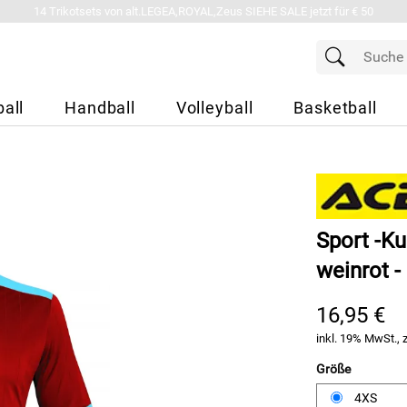
14 Trikotsets von alt.LEGEA,ROYAL,Zeus SIEHE SALE jetzt für € 50
all
Handball
Volleyball
Basketball
Sport -Ku
weinrot -
16,95 €
inkl. 19% MwSt., 
Größe
4XS