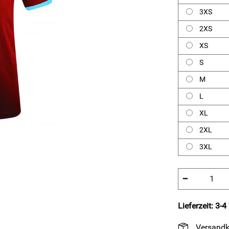
3XS
2XS
XS
S
M
L
XL
2XL
3XL
−
Lieferzeit: 3-
Versandk