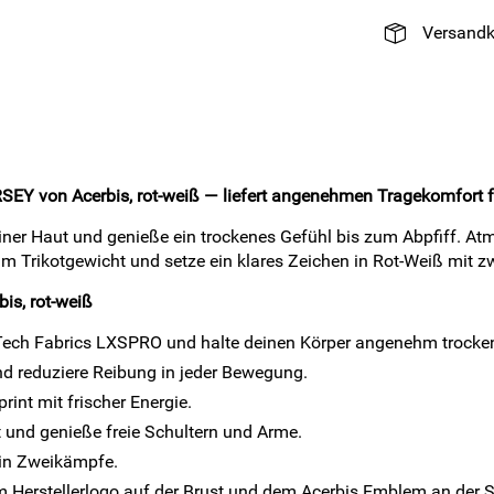
Versandk
Y von Acerbis, rot-weiß — liefert angenehmen Tragekomfort fü
ner Haut und genieße ein trockenes Gefühl bis zum Abpfiff. Atm
m Trikotgewicht und setze ein klares Zeichen in Rot-Weiß mit zw
is, rot-weiß
-Tech Fabrics LXSPRO und halte deinen Körper angenehm trocke
nd reduziere Reibung in jeder Bewegung.
rint mit frischer Energie.
 und genieße freie Schultern und Arme.
 in Zweikämpfe.
em Herstellerlogo auf der Brust und dem Acerbis Emblem an der S