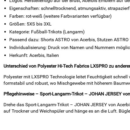
Logos: Herstellerlogo auf der Brust, Acerbis Emblem auf d
Eigenschaften: schnelltrocknend, atmungsaktiv, strapazierf
Farben: rot-weiß (weitere Farbvarianten verfügbar)
Größen: 5XS bis 3XL
Kategorie: Fußball-Trikots (Langarm)
Passend dazu: Shorts ASTRO von Acerbis, Stutzen ASTRO 
Individualisierung: Druck von Namen und Nummern mögli
Herkunft: Acerbis, Italien
Unterschied von Polyester Hi-Tech Fabrics LXSPRO zu anderen
Polyester mit LXSPRO Technologie leitet Feuchtigkeit schnell
formstabil und robust, wo Mischgewebe mit höherem Baumwolla
Pflegehinweise – Sport-Langarm-Trikot – JOHAN JERSEY von 
Drehe das Sport-Langarm-Trikot – JOHAN JERSEY von Acerbis 
auf Trockner und Weichspüler und hänge es an die Luft. Bügle