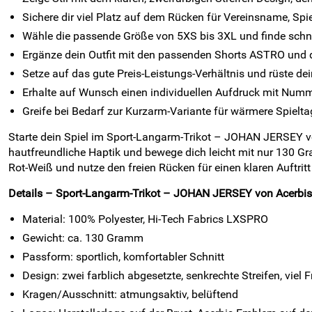
Sichere dir viel Platz auf dem Rücken für Vereinsname, S
Wähle die passende Größe von 5XS bis 3XL und finde schne
Ergänze dein Outfit mit den passenden Shorts ASTRO und
Setze auf das gute Preis-Leistungs-Verhältnis und rüste de
Erhalte auf Wunsch einen individuellen Aufdruck mit Nu
Greife bei Bedarf zur Kurzarm-Variante für wärmere Spielta
Starte dein Spiel im Sport-Langarm-Trikot – JOHAN JERSEY von
hautfreundliche Haptik und bewege dich leicht mit nur 130 Gr
Rot-Weiß und nutze den freien Rücken für einen klaren Auftr
Details – Sport-Langarm-Trikot – JOHAN JERSEY von Acerbis, I
Material: 100% Polyester, Hi-Tech Fabrics LXSPRO
Gewicht: ca. 130 Gramm
Passform: sportlich, komfortabler Schnitt
Design: zwei farblich abgesetzte, senkrechte Streifen, viel
Kragen/Ausschnitt: atmungsaktiv, belüftend