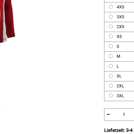
4XS
3XS
2XS
XS
S
M
L
XL
2XL
3XL
−
Lieferzeit: 3-