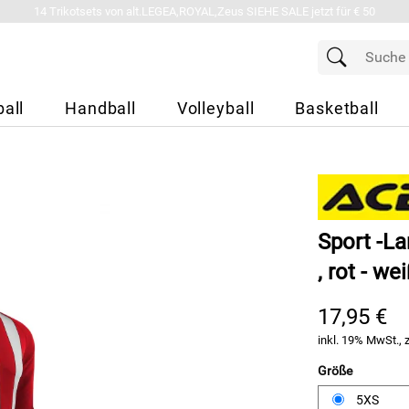
14 Trikotsets von alt.LEGEA,ROYAL,Zeus SIEHE SALE jetzt für € 50
all
Handball
Volleyball
Basketball
Sport -L
, rot - we
17,95 €
inkl. 19% MwSt., 
Größe
5XS