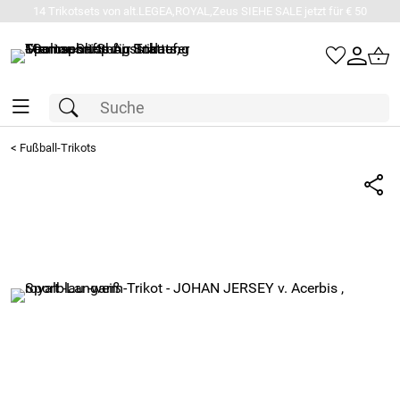
14 Trikotsets von alt.LEGEA,ROYAL,Zeus SIEHE SALE jetzt für € 50
<
Fußball-Trikots