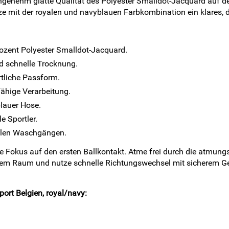
angenehm glatte Qualität des Polyester Smalldot-Jacquard auf d
tze mit der royalen und navyblauen Farbkombination ein klares
zent Polyester Smalldot-Jacquard.
d schnelle Trocknung.
rtliche Passform.
ähige Verarbeitung.
lauer Hose.
 Sportler.
ielen Waschgängen.
te Fokus auf den ersten Ballkontakt. Atme frei durch die atmung
gem Raum und nutze schnelle Richtungswechsel mit sicherem Gef
ort Belgien, royal/navy: