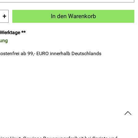
+
In den Warenkorb
3 Werktage **
rung
ostenfrei ab 99,- EURO innerhalb Deutschlands