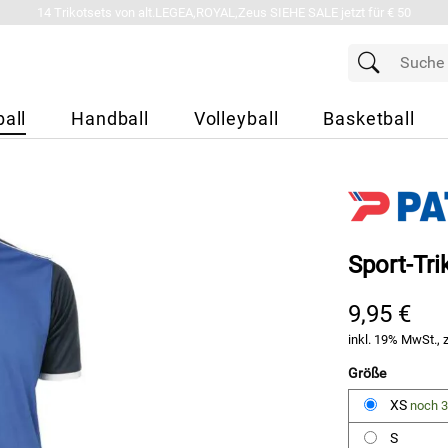
14 Trikotsets von alt.LEGEA,ROYAL,Zeus SIEHE SALE jetzt für € 50
all
Handball
Volleyball
Basketball
Sport-Tri
9,95 €
inkl. 19% MwSt., 
Größe
XS
noch 3
S