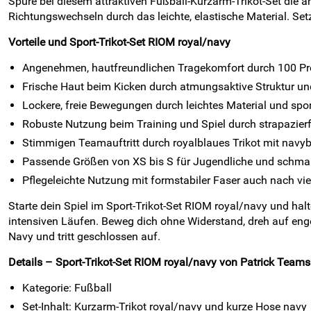
Spüre bei diesem attraktiven Fußball-Kurzarm-Trikot-Set die 
Richtungswechseln durch das leichte, elastische Material. Se
Vorteile und Sport-Trikot-Set RIOM royal/navy
Angenehmen, hautfreundlichen Tragekomfort durch 100 Pro
Frische Haut beim Kicken durch atmungsaktive Struktur un
Lockere, freie Bewegungen durch leichtes Material und spo
Robuste Nutzung beim Training und Spiel durch strapazierf
Stimmigen Teamauftritt durch royalblaues Trikot mit navyb
Passende Größen von XS bis S für Jugendliche und schmale
Pflegeleichte Nutzung mit formstabiler Faser auch nach v
Starte dein Spiel im Sport-Trikot-Set RIOM royal/navy und hal
intensiven Läufen. Beweg dich ohne Widerstand, dreh auf en
Navy und tritt geschlossen auf.
Details – Sport-Trikot-Set RIOM royal/navy von Patrick Teamsp
Kategorie: Fußball
Set-Inhalt: Kurzarm-Trikot royal/navy und kurze Hose navy