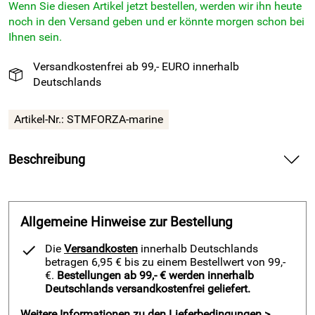
Wenn Sie diesen Artikel jetzt bestellen, werden wir ihn heute
noch in den Versand geben und er könnte morgen schon bei
Ihnen sein.
Versandkostenfrei ab 99,- EURO innerhalb
Deutschlands
Artikel-Nr.:
STMFORZA-marine
Beschreibung
Sporttasche Forza marine von Masita — begleitet dich
zuverlässig beim Training und auf dem Weg zum Spiel
Allgemeine Hinweise zur Bestellung
Spüre bei der Sporttasche Forza marine von Masita die
starke Canvas-Qualität aus 100 Prozent Polyester 600
Die
Versandkosten
innerhalb Deutschlands
Denier. Packe deine Ausrüstung strukturiert ein und nutze
betragen 6,95 € bis zu einem Bestellwert von 99,-
den beiliegenden Schulterriemen für entspanntes Tragen
€.
Bestellungen ab 99,- € werden innerhalb
Deutschlands versandkostenfrei geliefert.
zum Training. Vertraue auf ultrastarke Reißverschlüsse und
erlebe ein frisches, sportliches Design in Marine.
Weitere Informationen zu den Lieferbedingungen >