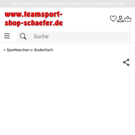
14 Trikotsets von alt.LEGEA,ROYAL,Zeus SIEHE SALE jetzt für € 50
<
Sporttaschen o. Bodenfach