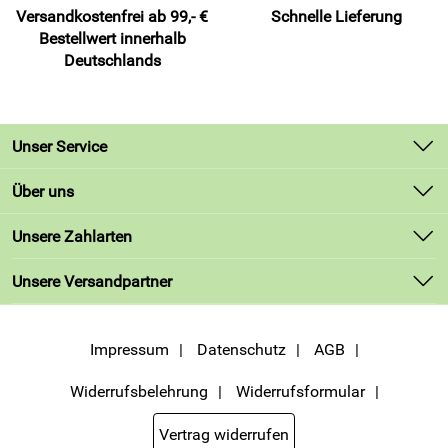
Kopf. Genieße das stabile Material, das bei Regen nicht
Versandkostenfrei ab 99,- €
Schnelle Lieferung
schlapp macht und deine Ausrüstung zuverlässig schützt.
Bestellwert innerhalb
Trage die Tasche entspannt über die Schulter und erreiche
Deutschlands
deinen Platz fokussiert und bereit.
Details – Sporttasche Forza marine von Masita:
Kategorie: Sporttaschen ohne Bodenfach
Unser Service
Material: 100 Prozent Polyester, 600 Denier, starke
Kontakt
Über uns
Canvas-Qualität
Lieferbedingungen
Größen:
Unsere Bestseller
Unsere Zahlarten
Small: 45 x 25 x 25 cm
Kundenlogin
Marken
Medium: 52 x 28 x 28 cm
Unsere Versandpartner
Neu
Large: 63 x 30 x 32 cm
Angebote
Farben: mehrere Farbvarianten verfügbar, Ausführung
Impressum
Datenschutz
AGB
Marine
Trageoptionen: verstellbarer Schulterriemen im
Widerrufsbelehrung
Widerrufsformular
Lieferumfang, Tragegriffe
Verschlüsse: ultrastarke Reißverschlüsse
Vertrag widerrufen