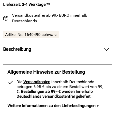
Lieferzeit: 3-4 Werktage **
Versandkostenfrei ab 99,- EURO innerhalb
Deutschlands
Artikel-Nr.:
1640490-schwarz
Beschreibung
Sporttasche / Fußballtasche Atlantis Team Bag medium
schwarz – bietet dir clevere Ordnung und starke Stabilität
für Training und Spiel.
Allgemeine Hinweise zur Bestellung
Packe deine Ausrüstung strukturiert ein und erreiche den
Die
Versandkosten
innerhalb Deutschlands
Platz entspannt. Nutze das separate Schuhfach mit der
betragen 6,95 € bis zu einem Bestellwert von 99,-
stabilen Kunststoffwanne und halte Schmutz fern von
€.
Bestellungen ab 99,- € werden innerhalb
Deutschlands versandkostenfrei geliefert.
deiner frischen Kleidung. Greife schnell zu deinen Sachen
dank der großen Öffnung mit rundumlaufendem
Weitere Informationen zu den Lieferbedingungen >
Doppelreißverschluss.