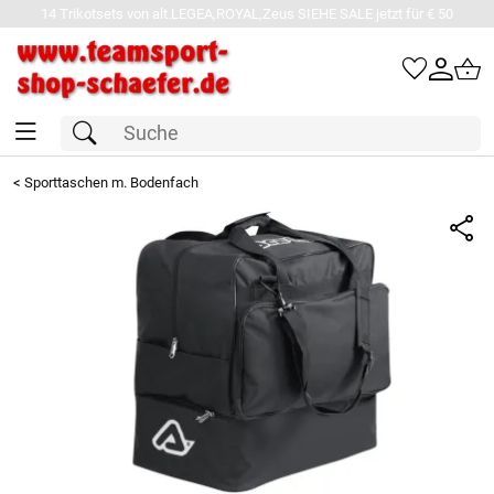
14 Trikotsets von alt.LEGEA,ROYAL,Zeus SIEHE SALE jetzt für € 50
<
Sporttaschen m. Bodenfach