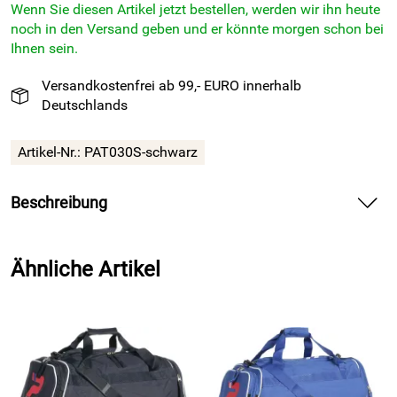
Wenn Sie diesen Artikel jetzt bestellen, werden wir ihn heute
noch in den Versand geben und er könnte morgen schon bei
Ihnen sein.
Versandkostenfrei ab 99,- EURO innerhalb
Deutschlands
Artikel-Nr.:
PAT030S-schwarz
Beschreibung
Sporttasche
PAT030 schwarz von Patrick Teamsport
Belgien trägt dein Training stilvoll und robust durch den Tag.
Ähnliche Artikel
Erlebe mit der Sporttasche PAT030 schwarz klare Struktur
und viel Platz für deine Ausrüstung. Spüre die robuste
Qualität aus 100 Prozent Polyester und nutze den
komfortablen Schulterriemen auf dem Weg ins Training.
Packe Schuhe, Handtuch und Trinkflasche geordnet ein und
starte dein Workout ohne Hektik.