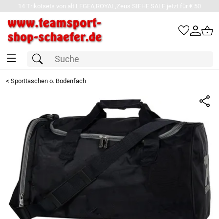
14 Trikotsets von alt.LEGEA,ROYAL,Zeus SIEHE SALE jetzt für € 50
<
Sporttaschen o. Bodenfach