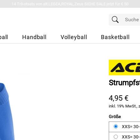
14 Trikotsets von alt.LEGEA,ROYAL,Zeus SIEHE SALE jetzt für € 50
all
Handball
Volleyball
Basketball
Strumpfs
4,95 €
inkl. 19% MwSt., 
Größe
XXS= 30
XXS= 30-