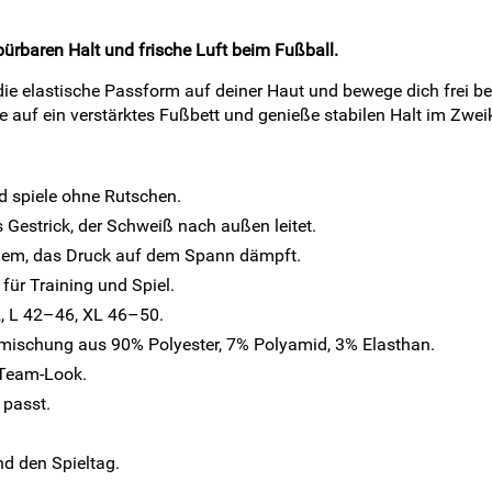
ürbaren Halt und frische Luft beim Fußball.
ie elastische Passform auf deiner Haut und bewege dich frei bei
 auf ein verstärktes Fußbett und genieße stabilen Halt im Zwe
nd spiele ohne Rutschen.
 Gestrick, der Schweiß nach außen leitet.
mblem, das Druck auf dem Spann dämpft.
für Training und Spiel.
, L 42–46, XL 46–50.
mischung aus 90% Polyester, 7% Polyamid, 3% Elasthan.
n Team-Look.
 passt.
nd den Spieltag.