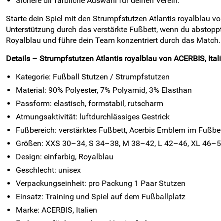
Sichere dir farbliche Auswahl für deinen Verein.
Starte dein Spiel mit den Strumpfstutzen Atlantis royalblau vo
Unterstützung durch das verstärkte Fußbett, wenn du abstoppt 
Royalblau und führe dein Team konzentriert durch das Match.
Details – Strumpfstutzen Atlantis royalblau von ACERBIS, Itali
Kategorie: Fußball Stutzen / Strumpfstutzen
Material: 90% Polyester, 7% Polyamid, 3% Elasthan
Passform: elastisch, formstabil, rutscharm
Atmungsaktivität: luftdurchlässiges Gestrick
Fußbereich: verstärktes Fußbett, Acerbis Emblem im Fußbett
Größen: XXS 30–34, S 34–38, M 38–42, L 42–46, XL 46–
Design: einfarbig, Royalblau
Geschlecht: unisex
Verpackungseinheit: pro Packung 1 Paar Stutzen
Einsatz: Training und Spiel auf dem Fußballplatz
Marke: ACERBIS, Italien