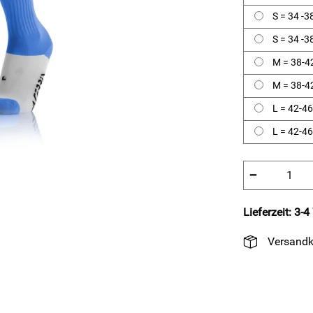
S = 34 -3
S = 34 -3
M = 38-4
M = 38-4
L = 42-46
L = 42-4
−
Lieferzeit: 3-
Versandk