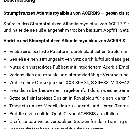
Beschreibung
Strumpfstutzen Atlantis royalblau von ACERBIS – geben dir sp
Spüre in den Strumpfstutzen Atlantis royalblau von ACERBIS d
und halte deine Füße angenehm trocken bis zum Abpfiff. Setze
Vorteile und Strumpfstutzen Atlantis royalblau von ACERBIS
Erlebe eine perfekte Passform durch elastischen Stretch u
Genieße einen atmungsaktiven Sitz durch luftdurchlässiges
Nutze ein verstärktes Fußbett mit integriertem Acerbis E
Verlass dich auf robuste und strapazierfähige Verarbeitung 
Wähle deine Größe präzise: XXS 30–34, S 34–38, M 38–42
Freu dich über bequemen Tragekomfort durch weiche Garn
Setze auf einfarbiges Design in Royalblau für einen klare
Trage ein unisex Modell, das zu Jugend- und Herren-Teams
Profitiere von solider Qualität von ACERBIS aus Italien.
Greife zu paarweise verpackten Stutzen für dein Training u