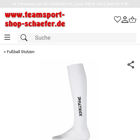
14 Trikotsets von alt.LEGEA,ROYAL,Zeus SIEHE SALE jetzt für € 50
<
Fußball Stutzen