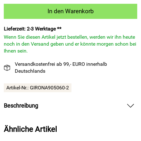
In den Warenkorb
Lieferzeit: 2-3 Werktage **
Wenn Sie diesen Artikel jetzt bestellen, werden wir ihn heute
noch in den Versand geben und er könnte morgen schon bei
Ihnen sein.
Versandkostenfrei ab 99,- EURO innerhalb
Deutschlands
Artikel-Nr.:
GIRONA905060-2
Beschreibung
Strumpfstutzen GIRONA 905 weiß Fußball-Stutzen von
Patrick bieten dir dynamischen Halt und angenehm luftige
Ähnliche Artikel
Performance.