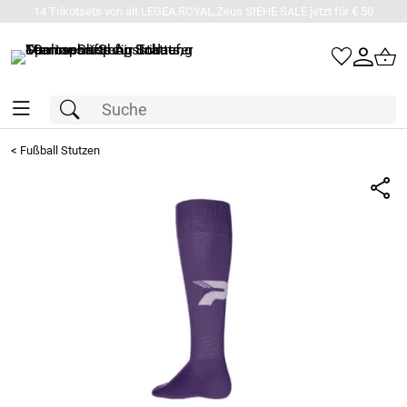
14 Trikotsets von alt.LEGEA,ROYAL,Zeus SIEHE SALE jetzt für € 50
<
Fußball Stutzen