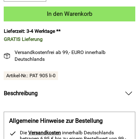
In den Warenkorb
Lieferzeit: 3-4 Werktage **
GRATIS
Lieferung
Versandkostenfrei ab 99,- EURO innerhalb
Deutschlands
Artikel-Nr.:
PAT 905 li-0
Beschreibung
1 Paar Strumpfstutzen PAT 905 von Patrick Sport
Zur korrekten Ausstattung eines Fußballteams gehört
Allgemeine Hinweise zur Bestellung
selbstverständlich ein zum Trikot passender Stutzen. Hierbei
können die Stutzen in den Farben des Trikots, oder in einer
Die
Versandkosten
innerhalb Deutschlands
passenden Kontrastfarbe gewählt werden.
betragen 6,95 € bis zu einem Bestellwert von 99,-