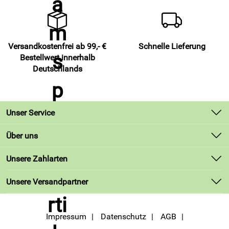
strapazierfähig bei perfekter Passform
Details
Strumpfstutzen PAT 905 von Patrick Sport -
Versandkostenfrei ab 99,- €
Schnelle Lieferung
Bestellwert innerhalb
97 % Polyamid
Deutschlands
3 % Elastan
elastischen Verstärkung für perfekte Passform
Hersteller Logo im Schienbeinbereich
Unser Service
moderne, feine Designstreifen über und unter dem Logo
Strumpfstutzen unixex
Kontakt
Über uns
kürzer als PAT 901 , da Wadenbündchen fehlen ! Keine
Lieferbedingungen
Unsere Bestseller
Haut-Einschnürung
Unsere Zahlarten
Kundenlogin
Marken
Unsere Versandpartner
Neu
Hersteller: Patrick Teamsport, Belgien 9700 Oudenaarde
Angebote
Lindestraat 58,
Impressum
Datenschutz
AGB