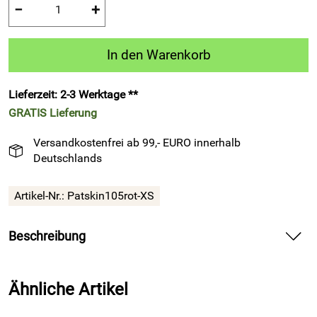
−
+
In den Warenkorb
Lieferzeit: 2-3 Werktage **
GRATIS
Lieferung
Versandkostenfrei ab 99,- EURO innerhalb
Deutschlands
Artikel-Nr.:
Patskin105rot-XS
Beschreibung
Thermoshirt lang PATSKIN 105, rot – liefert dynamischen
Komfort für Training und Spiel im Teamsport
Ähnliche Artikel
Spüre die weiche Elastizität auf deiner Haut und genieße die