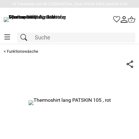
14 Trikotsets von alt.LEGEA,ROYAL,Zeus SIEHE SALE jetzt für € 50
<
Funktionswäsche