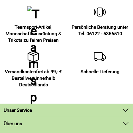
rot
Drehe das Thermoshirt lang PATSKIN 105 von Patrick auf
links, nutze ein Schonprogramm und verzichte auf
Weichspüler. Hänge das Shirt an die Luft und lasse die
Teamsport-Artikel,
Persönliche Beratung unter
Faser natürlich trocknen. Bügle nicht und meide den
Mannschaftsausrüstung &
Tel. 06122 - 5356510
Trockner, damit die Elastizität und die Passform erhalten
Trikots zu fairen Preisen
bleiben.
Bring dich ins Spiel und erlebe mit dem Thermoshirt lang
PATSKIN 105, rot von Patrick ein trockenes, bewegliches
Tragegefühl für fokussiertes Training im Teamsport.
Versandkostenfrei ab 99,- €
Schnelle Lieferung
Bestellwert innerhalb
Deutschlands
Hersteller: Patrick Teamsport, Belgien 9700 Oudenaarde
Lindestraat 58,
Unser Service
Kontakt
Über uns
Lieferbedingungen