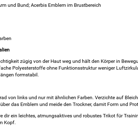
Arm und Bund; Acerbis Emblem im Brustbereich
Farben
alien
euchtigkeit zügig von der Haut weg und hält den Körper in Bew
nfache Polyesterstoffe ohne Funktionsstruktur weniger Luftzirku
gängen formstabil.
rad von links und nur mit ähnlichen Farben. Verzichte auf Bleic
kt über das Emblem und meide den Trockner, damit Form und Prot
e dir ein leichtes, atmungsaktives und robustes Trikot für Traini
m Kopf.