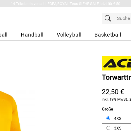
14 Trikotsets von alt.LEGEA,ROYAL,Zeus SIEHE SALE jetzt für € 50
all
Handball
Volleyball
Basketball
Torwarttr
22,50 €
inkl. 19% MwSt., 
Größe
4XS
3XS