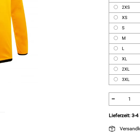
2XS
XS
S
M
L
XL
2XL
3XL
−
Lieferzeit: 3-
Versandk