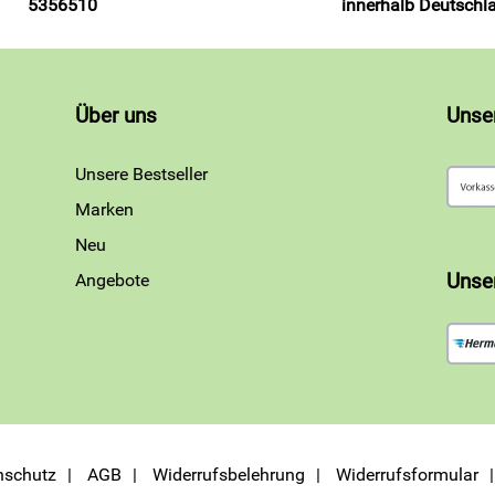
5356510
innerhalb Deutschl
Über uns
Unse
Unsere Bestseller
Marken
Neu
Angebote
Unse
nschutz
AGB
Widerrufsbelehrung
Widerrufsformular