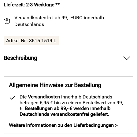
Lieferzeit: 2-3 Werktage **
Versandkostenfrei ab 99,- EURO innerhalb
Deutschlands
Artikel-Nr.:
8515-1519-L
Beschreibung
Torwarttrikot STRIKER von MASITA, Fußball,
schwarz/anthrazit — liefert atmungsaktiven Schutz und
klare Kontrolle im Strafraum.
Allgemeine Hinweise zur Bestellung
Spüre die weiche Qualität auf deiner Haut und genieße ein
Die
Versandkosten
innerhalb Deutschlands
trockenes Tragegefühl von der ersten Parade an. Gewinne
betragen 6,95 € bis zu einem Bestellwert von 99,-
Sicherheit bei Hechtsprüngen durch die integrierten
€.
Bestellungen ab 99,- € werden innerhalb
Deutschlands versandkostenfrei geliefert.
Ellenbogenprotektoren und bleibe dank QuickDry
Technology schnell wieder einsatzbereit. Setze mit dem
Weitere Informationen zu den Lieferbedingungen >
markanten Design in Schwarz/Anthrazit ein starkes Signal
für Fokus und Teamgeist.