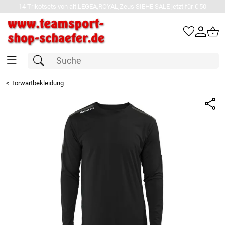
14 Trikotsets von alt.LEGEA,ROYAL,Zeus SIEHE SALE jetzt für € 50
<
Torwartbekleidung