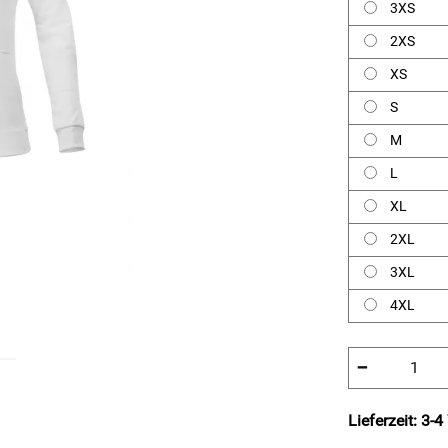
3XS
2XS
XS
S
M
L
XL
2XL
3XL
4XL
−
Lieferzeit: 3-