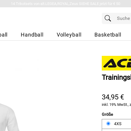
14 Trikotsets von alt.LEGEA,ROYAL,Zeus SIEHE SALE jetzt für € 50
all
Handball
Volleyball
Basketball
Trainings
34,95 €
inkl. 19% MwSt., 
Größe
4XS