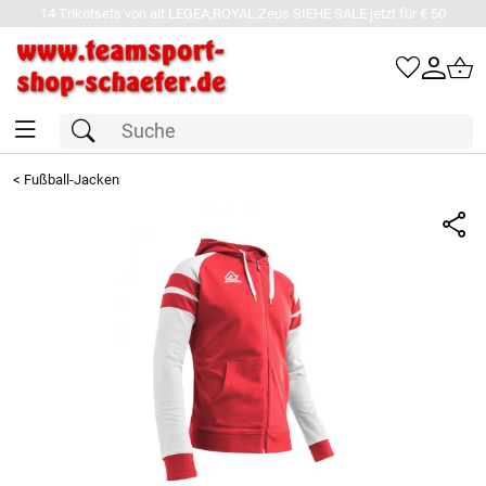
14 Trikotsets von alt.LEGEA,ROYAL,Zeus SIEHE SALE jetzt für € 50
<
Fußball-Jacken