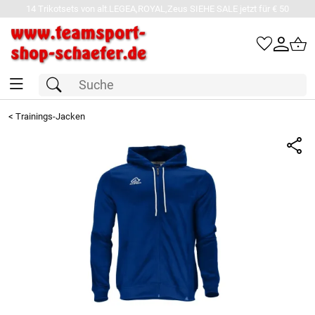
14 Trikotsets von alt.LEGEA,ROYAL,Zeus SIEHE SALE jetzt für € 50
<
Trainings-Jacken