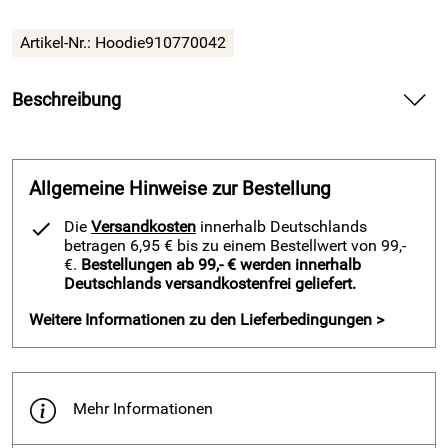
Artikel-Nr.:
Hoodie910770042
Beschreibung
Trainingshoodie TAGETE v. ACERBIS, royalblau — liefert
sportlichen Komfort für Training und Freizeit.
Allgemeine Hinweise zur Bestellung
Spüre beim Trainingshoodie TAGETE v. ACERBIS, royalblau
die weiche Haptik und genieße atmungsaktive Frische bei
Die
Versandkosten
innerhalb Deutschlands
intensiven Einheiten. Profitiere von dem breiten, gerippten
betragen 6,95 € bis zu einem Bestellwert von 99,-
Arm- und Hüftbund und halte bei kühlem Wetter deine
€.
Bestellungen ab 99,- € werden innerhalb
Deutschlands versandkostenfrei geliefert.
Wärme am Körper. Nutze die verstellbare Kapuze und den
durchgehenden Reißverschluss für flexibles Layering vor,
Weitere Informationen zu den Lieferbedingungen >
während und nach dem Training.
Vorteile und Trainingshoodie TAGETE v. ACERBIS, royalblau
Erlebe angenehmen, hautfreundlichen Tragekomfort
Mehr Informationen
durch 100 Prozent Polyester mit 190 Gramm
Materialgewicht.