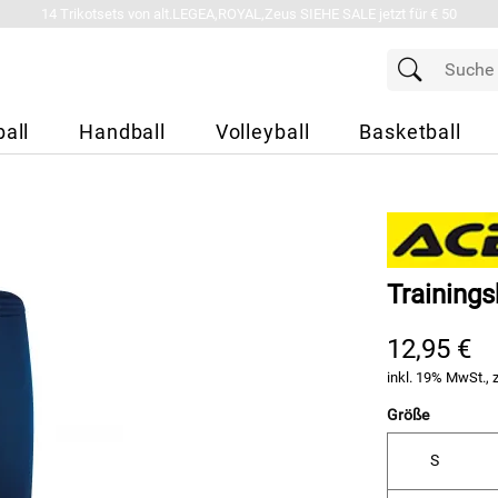
14 Trikotsets von alt.LEGEA,ROYAL,Zeus SIEHE SALE jetzt für € 50
all
Handball
Volleyball
Basketball
Trainings
12,95 €
inkl. 19% MwSt., 
Größe
S