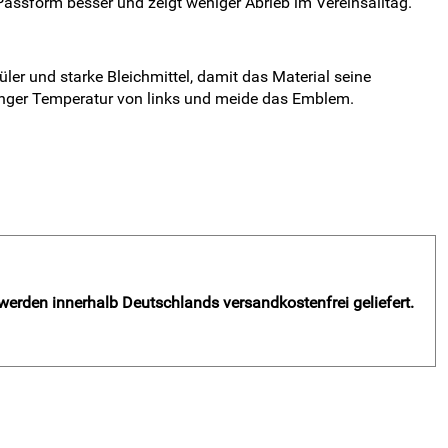
assform besser und zeigt weniger Abrieb im Vereinsalltag.
er und starke Bleichmittel, damit das Material seine
ringer Temperatur von links und meide das Emblem.
 werden innerhalb Deutschlands versandkostenfrei geliefert.