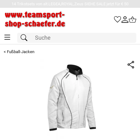
14 Trikotsets von alt.LEGEA,ROYAL,Zeus SIEHE SALE jetzt für € 50
<
Fußball-Jacken