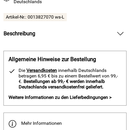
Deutschlands
Artikel-Nr.:
0013827070 ws-L
Beschreibung
Trainingsjacke Alnair v. ACERBIS, Fußball-Jacke,
weiß/schwarz — liefert sportlichen Style und angenehmen
Tragekomfort beim Training und in der Freizeit.
Allgemeine Hinweise zur Bestellung
Spüre bei der Trainingsjacke Alnair v. ACERBIS,
Die
Versandkosten
innerhalb Deutschlands
weiß/schwarz die leichte Qualität auf deiner Haut und
betragen 6,95 € bis zu einem Bestellwert von 99,-
bewege dich frei beim Kicken. Verlasse dich auf den
€.
Bestellungen ab 99,- € werden innerhalb
Deutschlands versandkostenfrei geliefert.
durchgehenden robusten Reißverschluss und sichere deine
Essentials in den Seitentaschen. Halte dank dem
Weitere Informationen zu den Lieferbedingungen >
elastischen Arm- und Hüftbund die Wärme am Körper und
bleibe fokussiert, wenn der Wind auffrischt.
Vorteile Trainingsjacke Alnair v. ACERBIS, weiß/schwarz
Mehr Informationen
Setze auf die robuste Reißverschluss-Jacke und trainiere