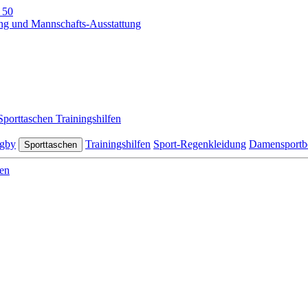
 50
Sporttaschen
Trainingshilfen
gby
Trainingshilfen
Sport-Regenkleidung
Damensportb
Sporttaschen
en