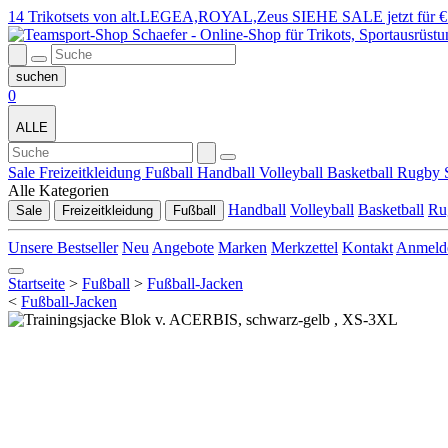
14 Trikotsets von alt.LEGEA,ROYAL,Zeus SIEHE SALE jetzt für €
0
ALLE
Sale
Freizeitkleidung
Fußball
Handball
Volleyball
Basketball
Rugby
Alle Kategorien
Handball
Volleyball
Basketball
Ru
Sale
Freizeitkleidung
Fußball
Unsere Bestseller
Neu
Angebote
Marken
Merkzettel
Kontakt
Anmeld
Startseite
>
Fußball
>
Fußball-Jacken
<
Fußball-Jacken