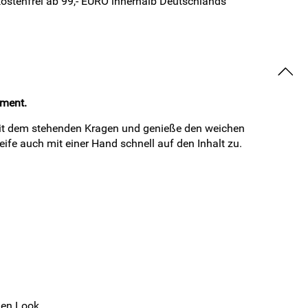
ostenfrei ab 99,- EURO innerhalb Deutschlands
ement.
mit dem stehenden Kragen und genieße den weichen
fe auch mit einer Hand schnell auf den Inhalt zu.
hen Look.