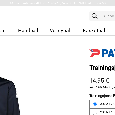
14 Trikotsets von alt.LEGEA,ROYAL,Zeus SIEHE SALE jetzt für € 50
all
Handball
Volleyball
Basketball
Trainings
14,95 €
inkl. 19% MwSt., 
Trainingsjacke
3XS=12
2XS=140