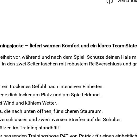
Versandk
ainingsjacke — liefert warmen Komfort und ein klares Team-Stat
reiheit vor, während und nach dem Spiel. Schütze deinen Hals 
in den zwei Seitentaschen mit robustem Reißverschluss und grei
r ein trockenes Gefühl nach intensiven Einheiten.
e dich locker am Platz und am Spielfeldrand.
i Wind und kühlem Wetter.
, die nach unten öffnen, für sicheren Stauraum.
erschlüssen und zwei inversen Streifen auf der Schulter.
ätzen im Training standhält.
r passenden Trainingshose PAT von Patrick für einen einheitlic