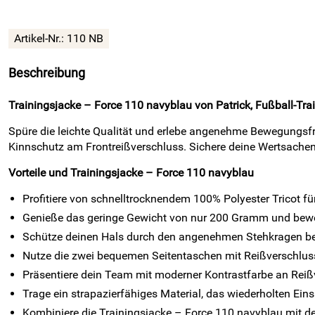
Artikel-Nr.:
110 NB
Beschreibung
Trainingsjacke – Force 110 navyblau von Patrick, Fußball-Tr
Spüre die leichte Qualität und erlebe angenehme Bewegungsf
Kinnschutz am Frontreißverschluss. Sichere deine Wertsachen 
Vorteile und Trainingsjacke – Force 110 navyblau
Profitiere von schnelltrocknendem 100% Polyester Tricot fü
Genieße das geringe Gewicht von nur 200 Gramm und beweg
Schütze deinen Hals durch den angenehmen Stehkragen be
Nutze die zwei bequemen Seitentaschen mit Reißverschluss
Präsentiere dein Team mit moderner Kontrastfarbe an Reißv
Trage ein strapazierfähiges Material, das wiederholten Eins
Kombiniere die Trainingsjacke – Force 110 navyblau mit de