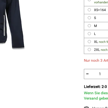
vorhande
XS=164
S
M
L
XL
noch 9
2XL
noch 
Nur noch 3 Art
−
Lieferzeit: 2-
Wenn Sie diese
Versand geben