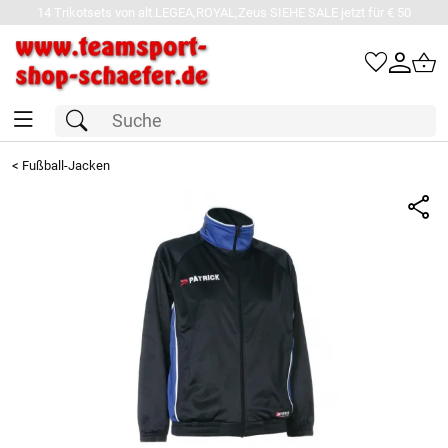
14 Trikotsets von alt.LEGEA,ROYAL,Zeus SIEHE SALE jetzt für € 50
<
Fußball-Jacken