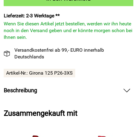
Lieferzeit: 2-3 Werktage **
Wenn Sie diesen Artikel jetzt bestellen, werden wir ihn heute
noch in den Versand geben und er könnte morgen schon bei
Ihnen sein.
Versandkostenfrei ab 99,- EURO innerhalb
Deutschlands
Artikel-Nr.:
Girona 125 P26-3XS
Beschreibung
Trainingsjacke Girona 125 von Patrick Teamsport Belgien,
navy/royalblau — bringt dynamischen Komfort in dein
Zusammengekauft mit
Fußballtraining und in deine Freizeit.
Spüre bei der Trainingsjacke Girona 125 die weiche Trikot-
Struktur aus Polyester direkt auf deiner Haut und bewege