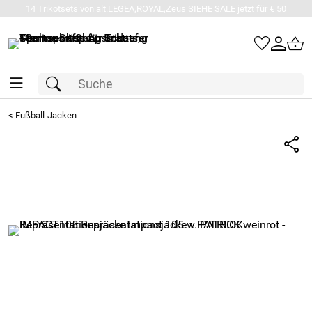
14 Trikotsets von alt.LEGEA,ROYAL,Zeus SIEHE SALE jetzt für € 50
<
Fußball-Jacken