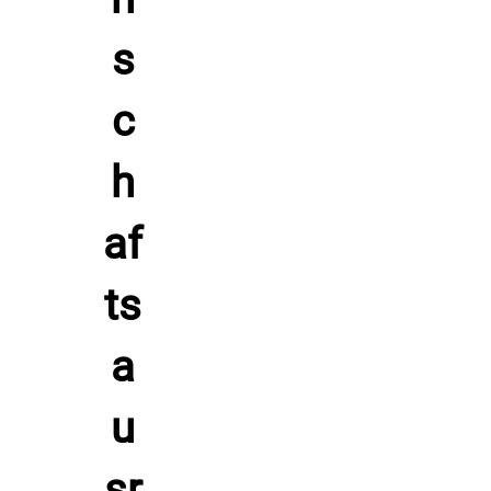
Strapazierfähigkeit.
Pflegehinweise – Repräsentationsjacke Impact 105 von
Patrick, weinrot
Wasche die Repräsentationsjacke Impact 105 von Patrick
bei 30 Grad mit ähnlichen Farben und nutze ein mildes
Waschmittel. Bügle die Jacke links und spare dir
Bleichmittel und Trockner. Hänge die Jacke nach dem
Training auf und erhalte die glatte Struktur und den aktiven
Tragekomfort.
Hersteller: Patrick Teamsport, Belgien 9700 Oudenaarde
Lindestraat 58,