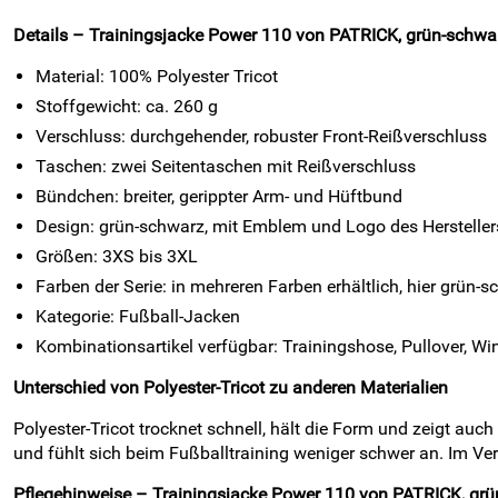
Details – Trainingsjacke Power 110 von PATRICK, grün-schwar
Material: 100% Polyester Tricot
Stoffgewicht: ca. 260 g
Verschluss: durchgehender, robuster Front-Reißverschluss
Taschen: zwei Seitentaschen mit Reißverschluss
Bündchen: breiter, gerippter Arm- und Hüftbund
Design: grün-schwarz, mit Emblem und Logo des Hersteller
Größen: 3XS bis 3XL
Farben der Serie: in mehreren Farben erhältlich, hier grün-
Kategorie: Fußball-Jacken
Kombinationsartikel verfügbar: Trainingshose, Pullover, Wi
Unterschied von Polyester-Tricot zu anderen Materialien
Polyester-Tricot trocknet schnell, hält die Form und zeigt a
und fühlt sich beim Fußballtraining weniger schwer an. Im Ve
Pflegehinweise – Trainingsjacke Power 110 von PATRICK, gr