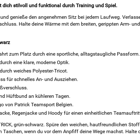
ich stilvoll und funktional durch Training und Spiel.
Haut und genieße den angenehmen Sitz bei jedem Laufweg. Verlas
erschluss. Halte deine Wärme mit dem breiten, gerippten Arm- u
hwarz
hrt zum Platz durch eine sportliche, alltagstaugliche Passform.
urch eine klare, moderne Optik.
urch weiches Polyester-Tricot.
ss für schnelles An- und Ausziehen.
ißverschluss.
und Hüftbund an kühleren Tagen.
 von Patrick Teamsport Belgien.
acke, Regenjacke und Hoody für einen einheitlichen Teamauftritt
TRICK, grün-schwarz. Spüre den weichen, hautfreundlichen Stoff 
eren Taschen, wenn du vor dem Anpfiff deine Wege machst. Hal