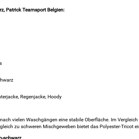
z, Patrick Teamsport Belgien:
s
schwarz
nterjacke, Regenjacke, Hoody
uch nach vielen Waschgängen eine stabile Oberfläche. Im Verglei
rgleich zu schweren Mischgeweben bietet das Polyester-Tricot ei
ün-schwarz