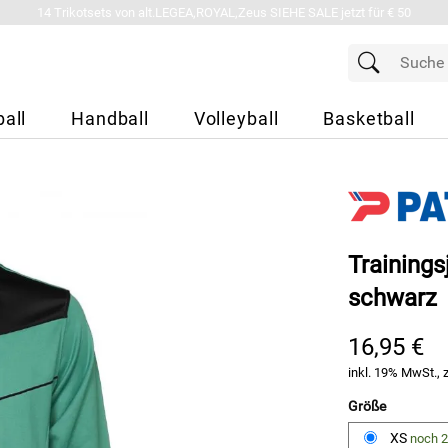
14 Trikotsets von alt.LEGEA,ROYAL,Zeus SIEHE SALE jetzt für € 50
all
Handball
Volleyball
Basketball
Training
schwarz
16,95 €
inkl. 19% MwSt., 
Größe
XS
noch 2