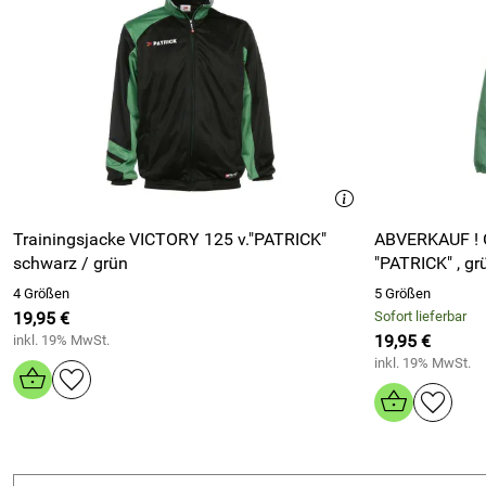
Trainingsjacke VICTORY 125 v."PATRICK"
ABVERKAUF ! G
schwarz / grün
"PATRICK" , gr
4 Größen
5 Größen
19,95 €
Sofort lieferbar
19,95 €
inkl. 19% MwSt.
inkl. 19% MwSt.