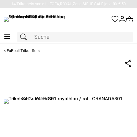
14 Trikotsets von alt.LEGEA,ROYAL,Zeus SIEHE SALE jetzt für € 50
<
Fußball Trikot-Sets