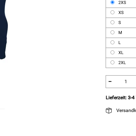
2XS
XS
S
M
L
XL
2XL
−
Lieferzeit: 3-
Versandk