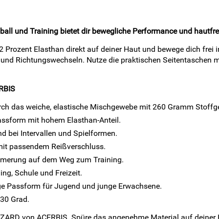
ll und Training bietet dir bewegliche Performance und hautfr
Prozent Elasthan direkt auf deiner Haut und bewege dich frei in 
tten und Richtungswechseln. Nutze die praktischen Seitentasche
ERBIS
ch das weiche, elastische Mischgewebe mit 260 Gramm Stoffg
assform mit hohem Elasthan-Anteil.
d bei Intervallen und Spielformen.
 mit passendem Reißverschluss.
ämmerung auf dem Weg zum Training.
ning, Schule und Freizeit.
ge Passform für Jugend und junge Erwachsene.
 30 Grad.
 MIZARD von ACERBIS. Spüre das angenehme Material auf deiner 