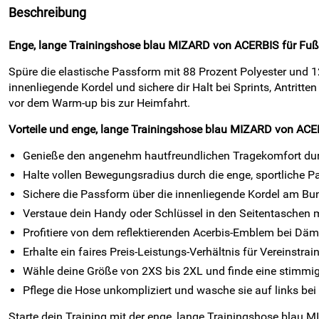
Beschreibung
Enge, lange Trainingshose blau MIZARD von ACERBIS für Fußba
Spüre die elastische Passform mit 88 Prozent Polyester und 12 
innenliegende Kordel und sichere dir Halt bei Sprints, Antri
vor dem Warm-up bis zur Heimfahrt.
Vorteile und enge, lange Trainingshose blau MIZARD von AC
Genieße den angenehm hautfreundlichen Tragekomfort dur
Halte vollen Bewegungsradius durch die enge, sportliche P
Sichere die Passform über die innenliegende Kordel am Bun
Verstaue dein Handy oder Schlüssel in den Seitentaschen
Profitiere von dem reflektierenden Acerbis-Emblem bei D
Erhalte ein faires Preis-Leistungs-Verhältnis für Vereinstrai
Wähle deine Größe von 2XS bis 2XL und finde eine stimmi
Pflege die Hose unkompliziert und wasche sie auf links bei
Starte dein Training mit der enge, lange Trainingshose blau