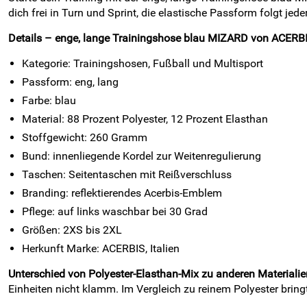
dich frei in Turn und Sprint, die elastische Passform folgt jed
Details – enge, lange Trainingshose blau MIZARD von ACERBI
Kategorie: Trainingshosen, Fußball und Multisport
Passform: eng, lang
Farbe: blau
Material: 88 Prozent Polyester, 12 Prozent Elasthan
Stoffgewicht: 260 Gramm
Bund: innenliegende Kordel zur Weitenregulierung
Taschen: Seitentaschen mit Reißverschluss
Branding: reflektierendes Acerbis-Emblem
Pflege: auf links waschbar bei 30 Grad
Größen: 2XS bis 2XL
Herkunft Marke: ACERBIS, Italien
Unterschied von Polyester-Elasthan-Mix zu anderen Materialie
Einheiten nicht klamm. Im Vergleich zu reinem Polyester bri