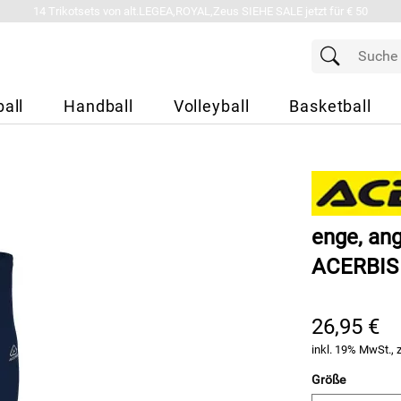
14 Trikotsets von alt.LEGEA,ROYAL,Zeus SIEHE SALE jetzt für € 50
all
Handball
Volleyball
Basketball
enge, an
ACERBIS
26,95 €
inkl. 19% MwSt., 
Größe