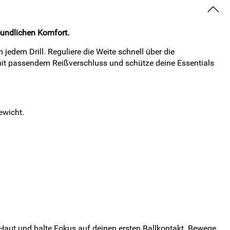
eundlichen Komfort.
jedem Drill. Reguliere die Weite schnell über die
n mit passendem Reißverschluss und schütze deine Essentials
ewicht.
Haut und halte Fokus auf deinen ersten Ballkontakt. Bewege