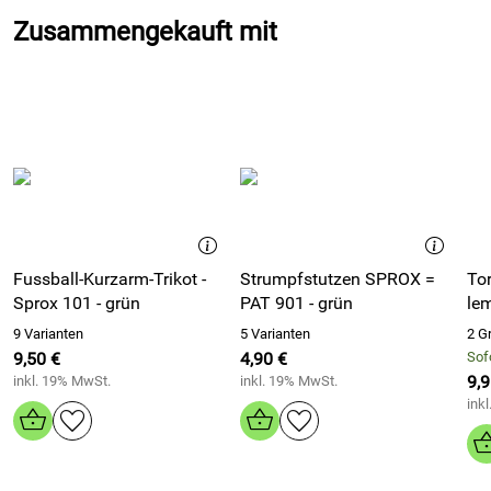
Setze auf strapazierfähiges Polyester Flat und nutze
Zusammengekauft mit
lange Haltbarkeit im Trainingsalltag.
Freue dich über ein faires Preis-Leistungs-Verhältnis und
rüste dein Team wirtschaftlich aus.
Trage ein klares Design in Grün mit zwei schwarzen
Seitenstreifen und zeige klare Teamfarben.
Nutze die Unisex-Passform für Jugend, Damen und
Herren und triff die richtige Größe von 4XS bis 2XL.
Zeige das Patrick Emblem auf der linken unteren Seite
und unterstreiche deine Teamidentität.
Fussball-Kurzarm-Trikot -
Strumpfstutzen SPROX =
Tor
Erhalte auf Wunsch Vereinsdruck mit Nummer im
Sprox 101 - grün
PAT 901 - grün
le
Flexdruck und bringe Ordnung in den Kader.
9 Varianten
5 Varianten
2 G
Ergänze dein Set mit passendem Sprox Kurzarmtrikot
9,50 €
4,90 €
Sofo
101 oder Sprox Langarmtrikot 105 und halte den Look
9,9
inkl. 19% MwSt.
inkl. 19% MwSt.
einheitlich.
ink
Wähle bei Bedarf weitere Farben der Serie und passe dein
Outfit an Heim und Auswärts an.
Starte dein Spiel mit der kurzen Fußballhose Sprox 201 –