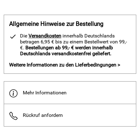
grün. Halte dein Bein trocken, auch wenn das Pressing hoch
steht, und spüre die leichte Konstruktion bei jedem Sprint.
Sicher dir Halt mit der Kordel und bleibe stabil in engen
Allgemeine Hinweise zur Bestellung
Dribblings. Vertraue auf das robuste Material und gehe
entschlossen in Zweikämpfe.
Die
Versandkosten
innerhalb Deutschlands
betragen 6,95 € bis zu einem Bestellwert von 99,-
Details – kurze Fußballhose Sprox 201 – grün von Patrick
€.
Bestellungen ab 99,- € werden innerhalb
Teamsport Belgien:
Deutschlands versandkostenfrei geliefert.
kurze Fußballhose
Weitere Informationen zu den Lieferbedingungen >
Super-Dry Hi‑Tech Fabrics
ca. 120 Gramm leicht
einfarbig grün mit zwei schwarzen Seitenstreifen
Mehr Informationen
Kordel im Bund zur Größenanpassung
100% Polyester Flat
Unisex-Schnitt
Rückruf anfordern
strapazierfähiges Material
Patrick Emblem unten links
Größen: 4XS bis 2XL