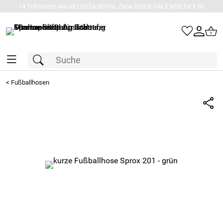
14 Trikotsets von alt.LEGEA,ROYAL,Zeus SIEHE SALE jetzt für € 50
<
Fußballhosen