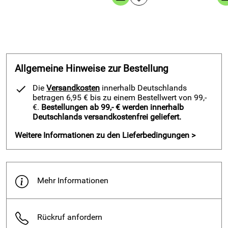
kurze Fußballhose, Farbe: schwarz
Material: 100% Polyester flat, Super-Dry Hi‑Tech Fabrics
Gewicht: ca. 120 Gramm
Design: einfarbig schwarz mit zwei schwarzen
Seitenstreifen
Allgemeine Hinweise zur Bestellung
Bund: elastisch mit integrierter Kordel zur
Größenanpassung
Die
Versandkosten
innerhalb Deutschlands
betragen 6,95 € bis zu einem Bestellwert von 99,-
Schnitt: unisex
€.
Bestellungen ab 99,- € werden innerhalb
Einsatz: Training und Spiel im Fußball
Deutschlands versandkostenfrei geliefert.
Markierung: Patrick-Emblem links unten
Weitere Informationen zu den Lieferbedingungen >
Größen: 4XS bis 2XL
Farben: in mehreren Farben erhältlich
Veredelung: Vereinsnummer im Flexdruck möglich
Mehr Informationen
Unterschied von Polyester flat, Super-Dry Hi‑Tech zu anderen
Materialien
Polyester flat mit Super-Dry Ausrüstung leitet
Feuchtigkeit rasch vom Körper weg und trocknet schneller
Rückruf anfordern
als Baumwolle oder Mischgewebe. Das Material bleibt