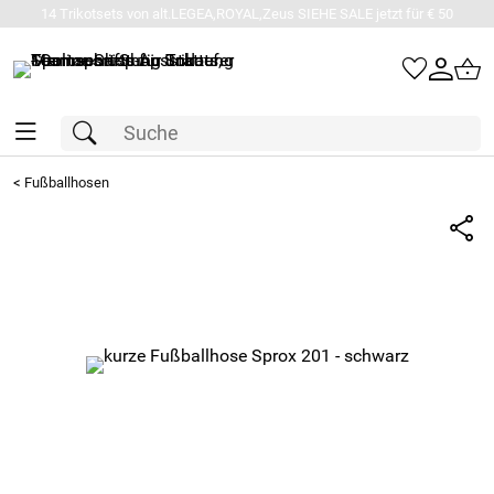
14 Trikotsets von alt.LEGEA,ROYAL,Zeus SIEHE SALE jetzt für € 50
<
Fußballhosen