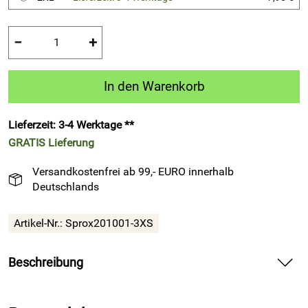
−
+
In den Warenkorb
Lieferzeit: 3-4 Werktage **
GRATIS
Lieferung
Versandkostenfrei ab 99,- EURO innerhalb
Deutschlands
Artikel-Nr.:
Sprox201001-3XS
Beschreibung
kurze Fußballhose Sprox 201 – schwarz von Patrick
Teamsport Belgien bietet atmungsaktiven Komfort für