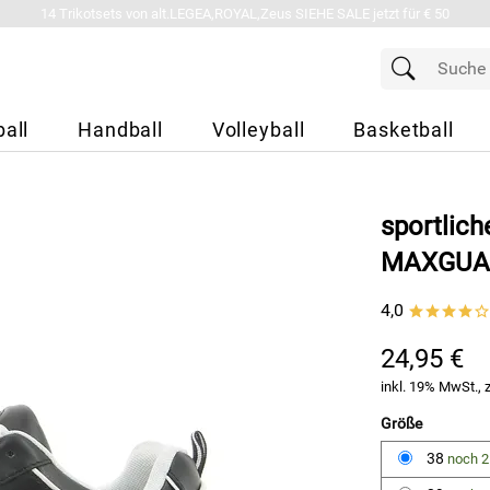
14 Trikotsets von alt.LEGEA,ROYAL,Zeus SIEHE SALE jetzt für € 50
all
Handball
Volleyball
Basketball
sportlich
MAXGUAR
4,0
****o
24,95 €
inkl. 19% MwSt., 
Größe
38
noch 2