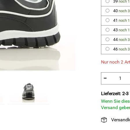
39
noch 1
40
noch 3
41
noch 1
43
noch 1
44
noch 3
46
noch 3
Nur noch 2 Art
−
Lieferzeit: 2-
Wenn Sie diese
Versand geben
Versandk