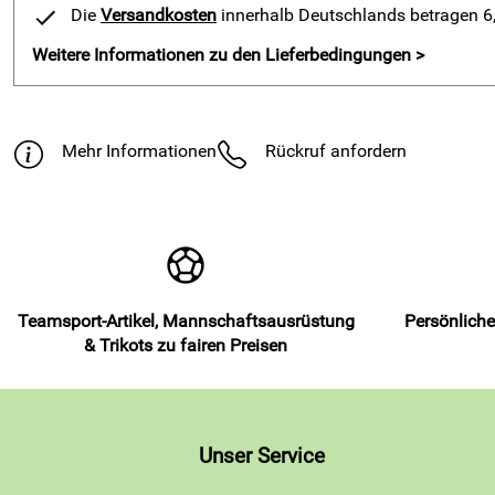
4
Die
Versandkosten
innerhalb Deutschlands betragen 6,9
3
Weitere Informationen zu den Lieferbedingungen >
2
1
Thomas
Verifizierte Bewertung
****o
Mehr Informationen
Rückruf anfordern
Material und Komfort sind gut, könnten in der Weite nur gern
Kaufdatum: 25.02.2025
Bewertungsdatum: 15.03.2025
Teamsport-Artikel, Mannschaftsausrüstung
Persönliche
& Trikots zu fairen Preisen
Unser Service