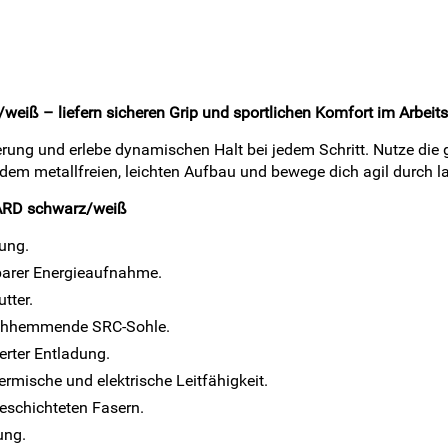
iß – liefern sicheren Grip und sportlichen Komfort im Arbeits
rung und erlebe dynamischen Halt bei jedem Schritt. Nutze die gr
 dem metallfreien, leichten Aufbau und bewege dich agil durch l
UARD schwarz/weiß
rung.
barer Energieaufnahme.
tter.
tschhemmende SRC-Sohle.
erter Entladung.
rmische und elektrische Leitfähigkeit.
eschichteten Fasern.
ung.