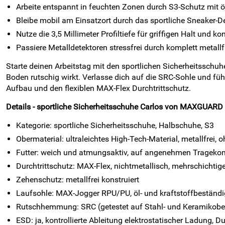
Arbeite entspannt in feuchten Zonen durch S3-Schutz mit öl
Bleibe mobil am Einsatzort durch das sportliche Sneaker-
Nutze die 3,5 Millimeter Profiltiefe für griffigen Halt und ko
Passiere Metalldetektoren stressfrei durch komplett metal
Starte deinen Arbeitstag mit den sportlichen Sicherheitssch
Boden rutschig wirkt. Verlasse dich auf die SRC-Sohle und füh
Aufbau und den flexiblen MAX-Flex Durchtrittschutz.
Details - sportliche Sicherheitsschuhe Carlos von MAXGUARD
Kategorie: sportliche Sicherheitsschuhe, Halbschuhe, S3
Obermaterial: ultraleichtes High-Tech-Material, metallfrei, 
Futter: weich und atmungsaktiv, auf angenehmen Tragekom
Durchtrittschutz: MAX-Flex, nichtmetallisch, mehrschichti
Zehenschutz: metallfrei konstruiert
Laufsohle: MAX-Jogger RPU/PU, öl- und kraftstoffbeständig,
Rutschhemmung: SRC (getestet auf Stahl- und Keramikobe
ESD: ja, kontrollierte Ableitung elektrostatischer Ladun