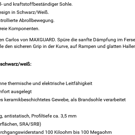
- und kraftstoffbeständiger Sohle.
Design in Schwarz/Weiß.
ntrollierte Abrollbewegung.
lfreie Komponenten.
uhen Carlos von MAXGUARD. Spüre die sanfte Dämpfung im Fersen
le den sicheren Grip in der Kurve, auf Rampen und glatten Halle
 schwarz/weiß:
ohne thermische und elektrische Leitfähigkeit
fort ausgelegt
ges keramikbeschichtetes Gewebe, als Brandsohle verarbeitet
 antistatisch, Profiltiefe ca. 3,5 mm
rflächen, SRA/SRB)
g, Durchgangswiderstand 100 Kiloohm bis 100 Megaohm