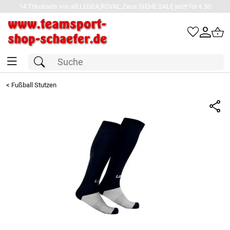
14 Trikotsets von alt.LEGEA,ROYAL,Zeus SIEHE SALE jetzt für € 50
<
Fußball Stutzen