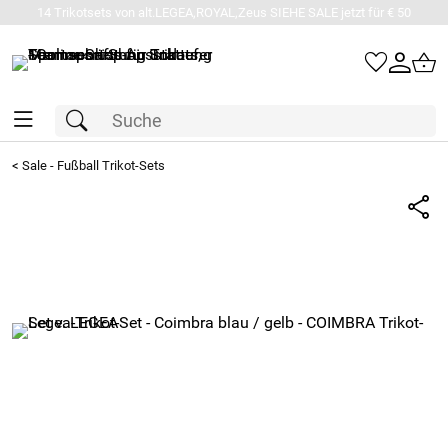
14 Trikotsets von alt.LEGEA,ROYAL,Zeus SIEHE SALE jetzt für € 50
<
Sale - Fußball Trikot-Sets