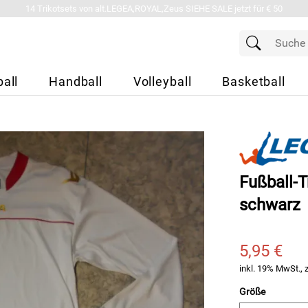
14 Trikotsets von alt.LEGEA,ROYAL,Zeus SIEHE SALE jetzt für € 50
all
Handball
Volleyball
Basketball
Fußball-
schwarz
5,95 €
inkl. 19% MwSt., 
Größe