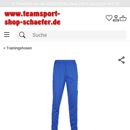
14 Trikotsets von alt.LEGEA,ROYAL,Zeus SIEHE SALE jetzt für € 50
<
Trainingshosen