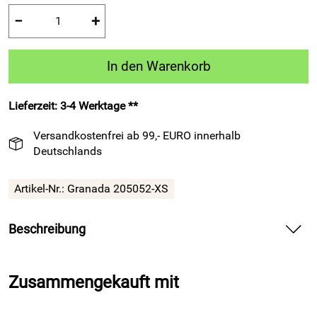
−
+
In den Warenkorb
Lieferzeit: 3-4 Werktage **
Versandkostenfrei ab 99,- EURO innerhalb
Deutschlands
Artikel-Nr.:
Granada 205052-XS
Beschreibung
Trainingshose Granada 205 royalblau — bietet
dynamischen Tragekomfort für Training und Freizeit im
Zusammengekauft mit
Fußball
Spüre in der Trainingshose Granada 205 royalblau den