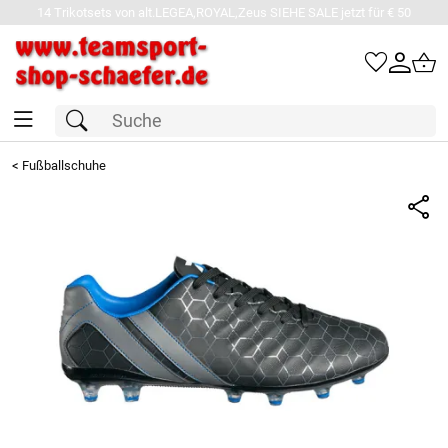
14 Trikotsets von alt.LEGEA,ROYAL,Zeus SIEHE SALE jetzt für € 50
<
Fußballschuhe