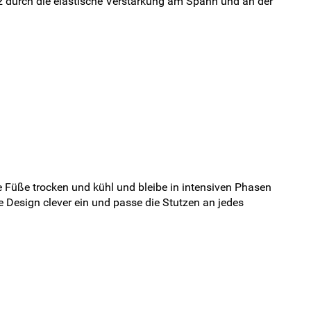
itz durch die elastische Verstärkung am Spann und an der
die Füße trocken und kühl und bleibe in intensiven Phasen
e Design clever ein und passe die Stutzen an jedes