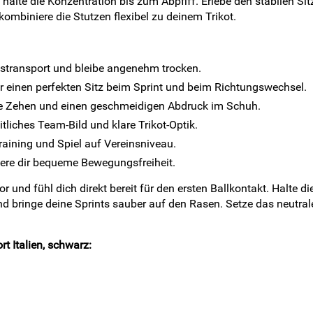
 halte die Konzentration bis zum Abpfiff. Erlebe den stabilen S
ombiniere die Stutzen flexibel zu deinem Trikot.
itstransport und bleibe angenehm trocken.
ür einen perfekten Sitz beim Sprint und beim Richtungswechsel.
he Zehen und einen geschmeidigen Abdruck im Schuh.
tliches Team-Bild und klare Trikot-Optik.
raining und Spiel auf Vereinsniveau.
ere dir bequeme Bewegungsfreiheit.
r und fühl dich direkt bereit für den ersten Ballkontakt. Halte 
nd bringe deine Sprints sauber auf den Rasen. Setze das neutral
t Italien, schwarz: