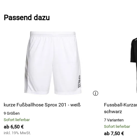
5,0
*****
Passend dazu
5
4
3
2
1
Uwe
Verifizierte Bewertung
*****
Gute Qualität, angenehmes Material und unschlagbare Preis
Kaufdatum: 30.10.2025
Bewertungsdatum: 17.11.2025
kurze Fußballhose Sprox 201 - weiß
Fussball-Kurzar
Uwe
Verifizierte Bewertung
*****
schwarz
9 Größen
Sehr gute Qualität
Sofort lieferbar
7 Varianten
Kaufdatum: 04.04.2025
ab 6,50 €
Sofort lieferbar
Bewertungsdatum: 15.04.2025
inkl. 19% MwSt.
ab 7,50 €