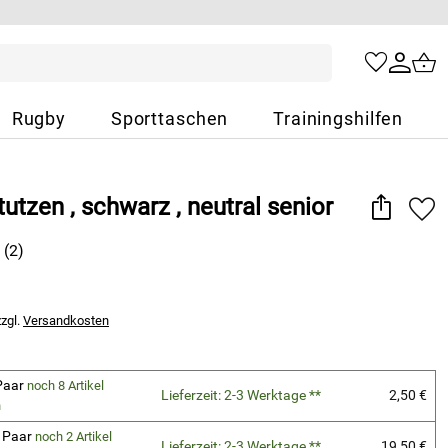
Rugby
Sporttaschen
Trainingshilfen
utzen , schwarz , neutral senior
(2)
zzgl.
Versandkosten
 Paar
noch 8 Artikel
Lieferzeit: 2-3 Werktage **
2,50 €
n
0 Paar
noch 2 Artikel
Lieferzeit: 2-3 Werktage **
19,50 €