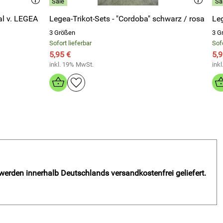
al v. LEGEA
Legea-Trikot-Sets - "Cordoba" schwarz / rosa
Leg
3 Größen
3 G
Sofort lieferbar
Sofo
5,95 €
5,9
inkl. 19% MwSt.
ink
 werden innerhalb Deutschlands versandkostenfrei geliefert.