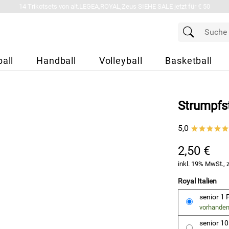
14 Trikotsets von alt.LEGEA,ROYAL,Zeus SIEHE SALE jetzt für € 50
all
Handball
Volleyball
Basketball
Strumpfst
5,0
*****
2,50 €
inkl. 19% MwSt., 
Royal Italien
senior 1
vorhande
senior 1