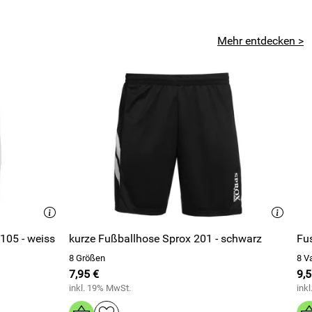
Mehr entdecken >
 105 - weiss
kurze Fußballhose Sprox 201 - schwarz
Fus
8 Größen
8 V
7,95 €
9,5
inkl. 19% MwSt.
ink